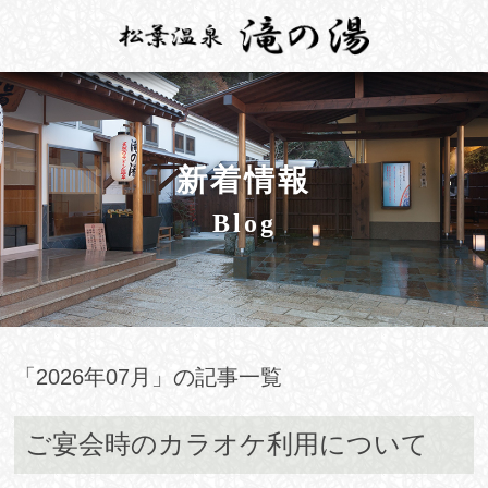
MENU
閉
HOME
じ
お部屋
る
温泉
新着情報
お料理
Blog
施設案内
周辺観光
アクセス
「2026年07月」の記事一覧
閉じる
ご宴会時のカラオケ利用について