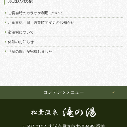
最近の投稿
ご宴会時のカラオケ利用について
お食事処 扇 営業時間変更のお知らせ
宿泊税について
休館のお知らせ
『藤の間』が完成しました！
コンテンツメニュー
〒597-0102
大阪府貝塚市木積3488 番地