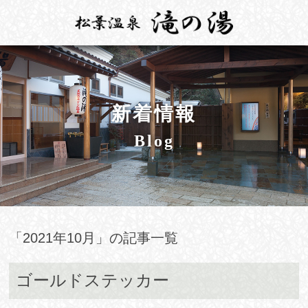
MENU
閉
HOME
じ
お部屋
る
温泉
新着情報
お料理
Blog
施設案内
周辺観光
アクセス
「2021年10月」の記事一覧
閉じる
ゴールドステッカー